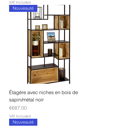
VAT Included
Nouveauté
Étagère avec niches en bois de
sapin/métal noir
Price
€687.00
VAT Included
Nouveauté