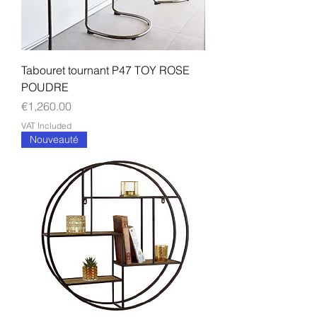
Tabouret tournant P47 TOY ROSE
POUDRE
Price
€1,260.00
VAT Included
Nouveauté