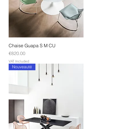
Chaise Guapa S M CU
Price
€820.00
VAT Included
Nouveauté