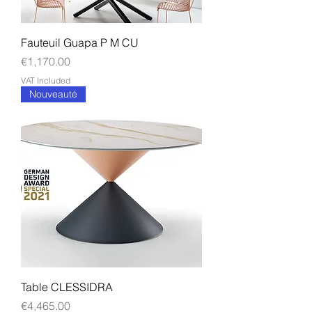
Fauteuil Guapa P M CU
Price
€1,170.00
VAT Included
Nouveauté
Table CLESSIDRA
Price
€4,465.00