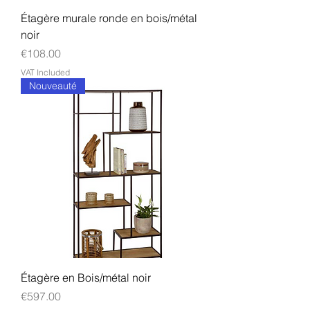
Étagère murale ronde en bois/métal
noir
Price
€108.00
VAT Included
Nouveauté
Étagère en Bois/métal noir
Price
€597.00