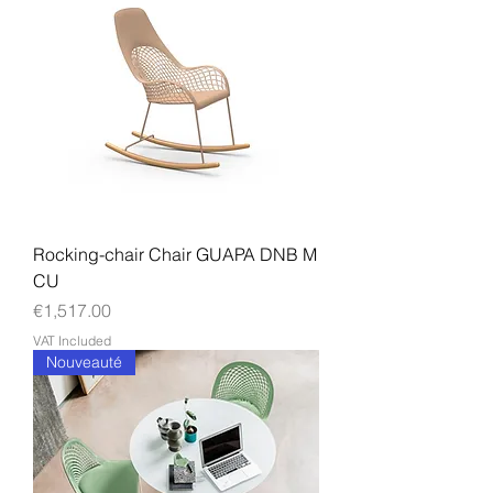
Rocking-chair Chair GUAPA DNB M
CU
Price
€1,517.00
VAT Included
Nouveauté