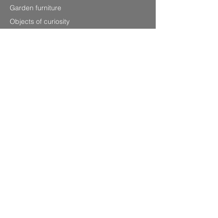
Garden furniture
Objects of curiosity
Information
P.0033
(0) 679220348
Laurenshomedecoration2@gmail.com
4 avenue Charles de Gaulle,
83120 Sainte-Maxime (Sea front)
SITEMAP
Legal Notice
CGV
Privacy Policy