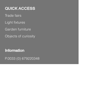
QUICK ACCESS
Trade fairs
Light fixtures
Garden furniture
Objects of curiosity
Information
P.0033
(0) 679220348
Laurenshomedecoration2@gmail.com
4 avenue Charles de Gaulle,
83120 Sainte-Maxime (Sea front)
SITEMAP