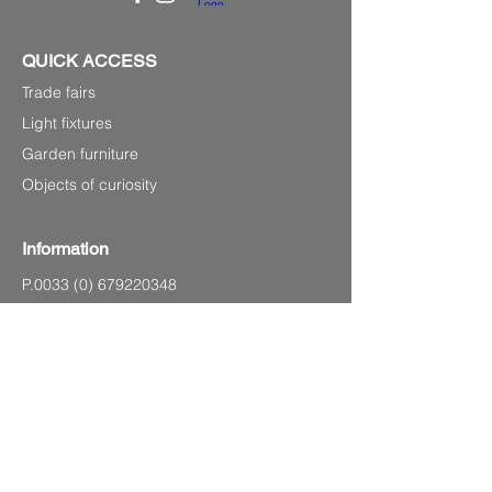
QUICK ACCESS
Trade fairs
Light fixtures
Garden furniture
Objects of curiosity
Information
P.0033
(0) 679220348
Laurenshomedecoration2@gmail.com
4 avenue Charles de Gaulle,
83120 Sainte-Maxime (Sea front)
SITEMAP