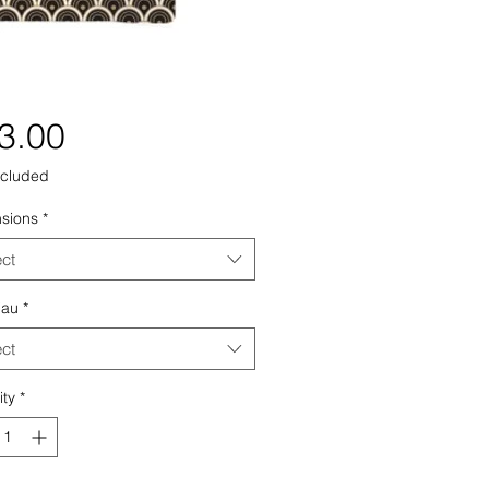
Price
3.00
ncluded
sions
*
ect
iau
*
ect
ity
*