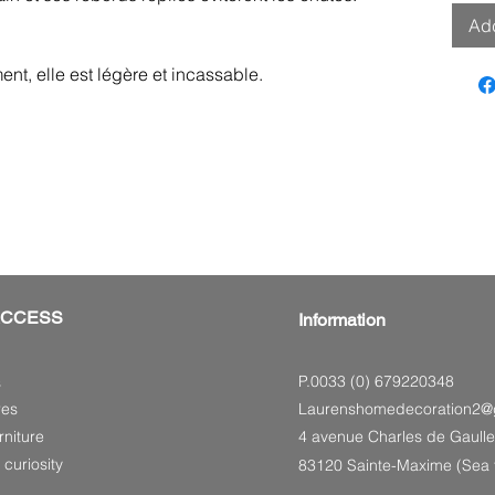
Add
ent, elle est légère et incassable.
ACCESS
Information
P.0033 (0) 679220348
s
res
Laurenshomedecoration2@
niture
4 avenue Charles de Gaulle
 curiosity
83120 Sainte-Maxime (Sea f