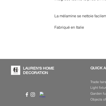
La mélamine se nettoie facilem
Fabriqué en Italie
QUICK 
LAUREN'S HOME
DECORATION
Trade fair
Light fixtu
Garden fur
Objects of