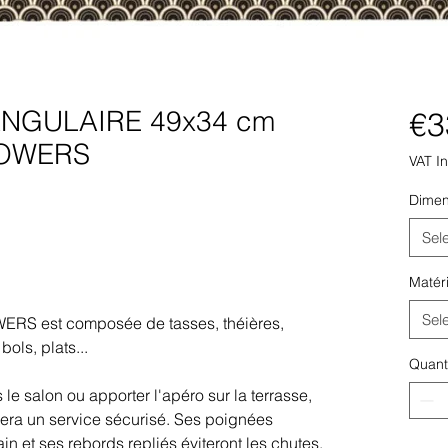
NGULAIRE 49x34 cm
€3
LOWERS
VAT I
Dimen
Sel
Matér
Sel
S est composée de tasses, théières,
bols, plats...
Quant
e salon ou apporter l'apéro sur la terrasse,
rera un service sécurisé. Ses poignées
ain et ses rebords repliés éviteront les chutes.