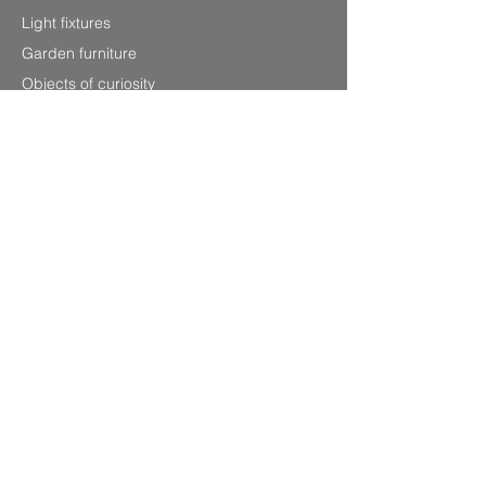
Light fixtures
Garden furniture
Objects of curiosity
Information
P.0033
(0) 679220348
Laurenshomedecoration2@gmail.com
4 avenue Charles de Gaulle,
83120 Sainte-Maxime (Sea front)
SITEMAP
Legal Notice
CGV
Privacy Policy