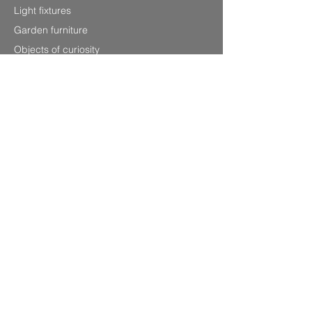
Light fixtures
Garden furniture
Objects of curiosity
Information
P.0033
(0) 679220348
Laurenshomedecoration2@gmail.com
4 avenue Charles de Gaulle,
83120 Sainte-Maxime (Sea front)
SITEMAP
Legal Notice
CGV
Privacy Policy