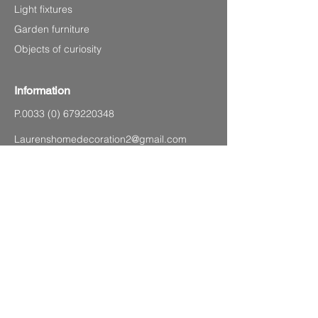
Light fixtures
Garden furniture
Objects of curiosity
Information
P.0033
(0) 679220348
Laurenshomedecoration2@gmail.com
4 avenue Charles de Gaulle,
83120 Sainte-Maxime (Sea front)
SITEMAP
Legal Notice
CGV
Privacy Policy