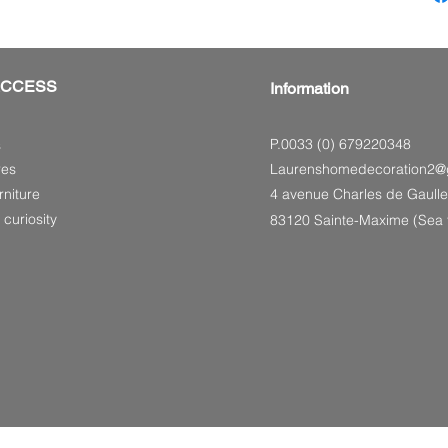
ACCESS
Information
P.0033 (0) 679220348
s
res
Laurenshomedecoration2@
niture
4 avenue Charles de Gaulle
 curiosity
83120 Sainte-Maxime (Sea f