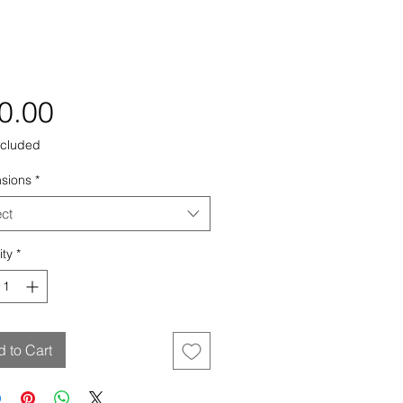
Price
0.00
ncluded
sions
*
ect
ity
*
 to Cart