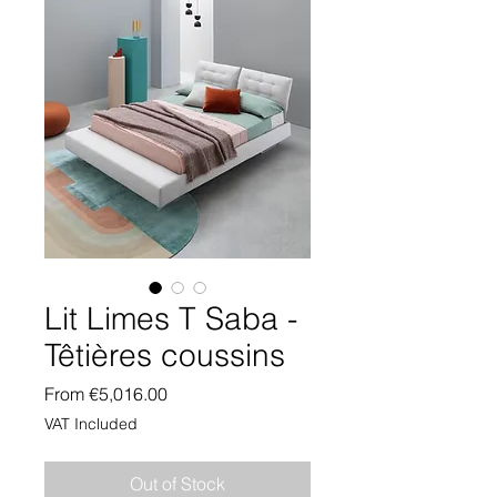
Lit Limes T Saba -
Têtières coussins
Sale
From
€5,016.00
Price
VAT Included
Out of Stock