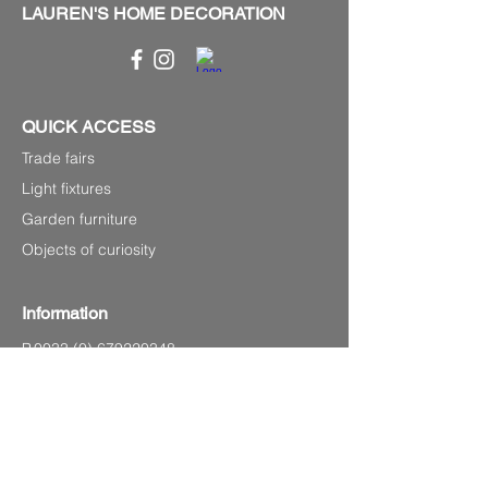
LAUREN'S HOME DECORATION
QUICK ACCESS
Trade fairs
Light fixtures
Garden furniture
Objects of curiosity
Information
P.0033
(0) 679220348
Laurenshomedecoration2@gmail.com
4 avenue Charles de Gaulle,
83120 Sainte-Maxime (Sea front)