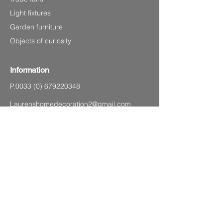
Light fixtures
Garden furniture
Objects of curiosity
Information
P.0033
(0) 679220348
Laurenshomedecoration2@gmail.com
4 avenue Charles de Gaulle,
83120 Sainte-Maxime (Sea front)
SITEMAP
Legal Notice
CGV