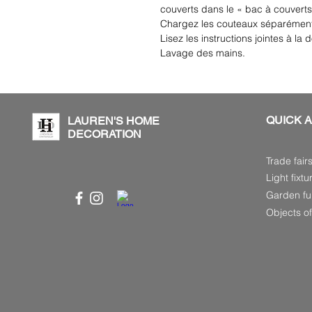
couverts dans le « bac à couverts 
Chargez les couteaux séparément 
Lisez les instructions jointes à la
Lavage des mains.
QUICK 
LAUREN'S HOME
DECORATION
Trade fair
Light fixtu
Garden fur
Objects of