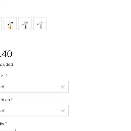
Price
.40
ncluded
ur
*
ect
iption
*
ect
ity
*