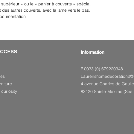
supérieur » ou le « panier à couverts » spécial.
des autres couverts, avec la lame vers le bas.
 documentation
ACCESS
Information
P.0033 (0) 679220348
s
res
Laurenshomedecoration2@
niture
4 avenue Charles de Gaulle
 curiosity
83120 Sainte-Maxime (Sea f