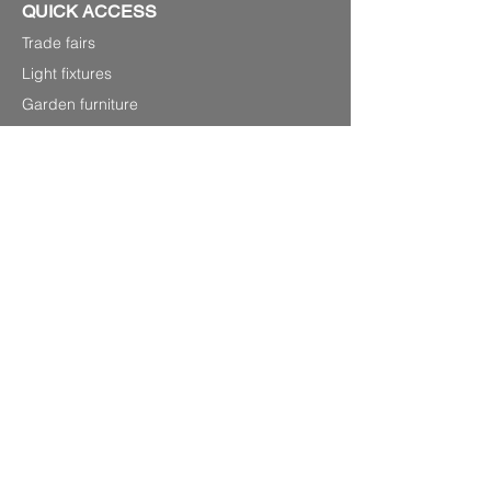
QUICK ACCESS
Trade fairs
Light fixtures
Garden furniture
Objects of curiosity
Information
P.0033
(0) 679220348
Laurenshomedecoration2@gmail.com
4 avenue Charles de Gaulle,
83120 Sainte-Maxime (Sea front)
SITEMAP
Legal Notice