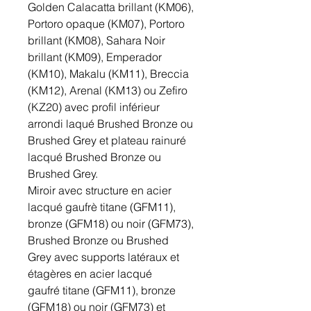
Golden Calacatta brillant (KM06),
Portoro opaque (KM07), Portoro
brillant (KM08), Sahara Noir
brillant (KM09), Emperador
(KM10), Makalu (KM11), Breccia
(KM12), Arenal (KM13) ou Zefiro
(KZ20) avec profil inférieur
arrondi laqué Brushed Bronze ou
Brushed Grey et plateau rainuré
lacqué Brushed Bronze ou
Brushed Grey.
Miroir avec structure en acier
lacqué gaufrè titane (GFM11),
bronze (GFM18) ou noir (GFM73),
Brushed Bronze ou Brushed
Grey avec supports latéraux et
étagères en acier lacqué
gaufré titane (GFM11), bronze
(GFM18) ou noir (GFM73) et