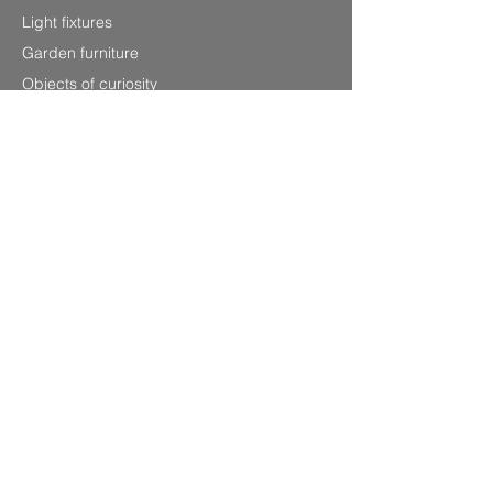
Light fixtures
Garden furniture
Objects of curiosity
Information
P.0033
(0) 679220348
Laurenshomedecoration2@gmail.com
4 avenue Charles de Gaulle,
83120 Sainte-Maxime (Sea front)
SITEMAP
Legal Notice
CGV
Privacy Policy