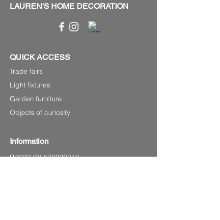
LAUREN'S HOME DECORATION
QUICK ACCESS
Trade fairs
Light fixtures
Garden furniture
Objects of curiosity
Information
P.0033
(0) 679220348
Laurenshomedecoration2@gmail.com
4 avenue Charles de Gaulle,
83120 Sainte-Maxime (Sea front)