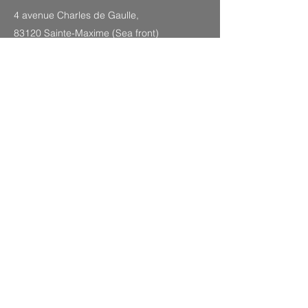
4 avenue Charles de Gaulle,
83120 Sainte-Maxime (Sea front)
SITEMAP
Legal Notice
CGV
Privacy Policy