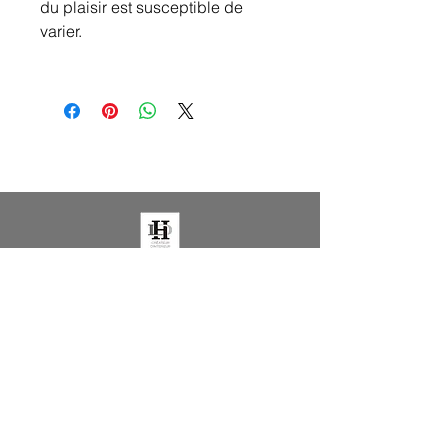
du plaisir est susceptible de
varier.
LAUREN'S HOME DECORATION
QUICK ACCESS
Trade fairs
Light fixtures