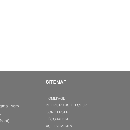
SITEMAP
HOMEPAGE
INTERIOR ARCHITECTURE
gmail.com
CONCIERGERIE
,
DÉCORATION
ront)
ACHIEVEMENTS