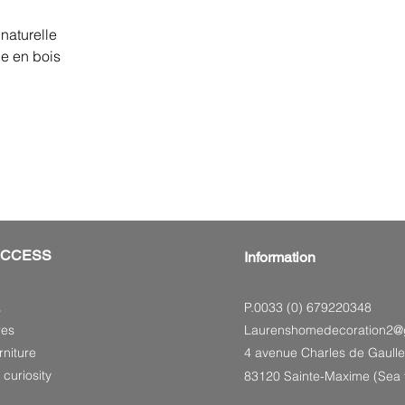
naturelle
le en bois
ACCESS
Information
P.0033 (0) 679220348
s
res
Laurenshomedecoration2@
niture
4 avenue Charles de Gaulle
 curiosity
83120 Sainte-Maxime (Sea f