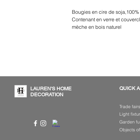
Bougies en cire de soja,100% 
Contenant en verre et couverc
mèche en bois naturel
QUICK 
LAUREN'S HOME
DECORATION
Trade fair
Light fixtu
Garden fur
Objects of