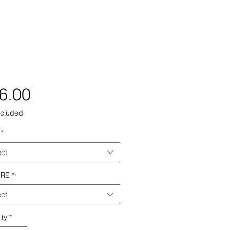
Price
6.00
ncluded
*
ect
ERE
*
ect
ity
*