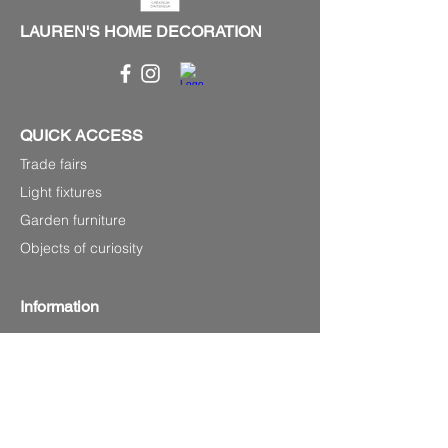
LAUREN'S HOME DECORATION
QUICK ACCESS
Trade fairs
Light fixtures
Garden furniture
Objects of curiosity
Information
P.0033
(0) 679220348
Laurenshomedecoration2@gmail.com
4 avenue Charles de Gaulle,
83120 Sainte-Maxime (Sea front)