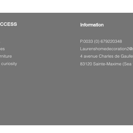
ACCESS
Information
P.0033 (0) 679220348
s
res
Laurenshomedecoration2@
niture
4 avenue Charles de Gaulle
 curiosity
83120 Sainte-Maxime (Sea f