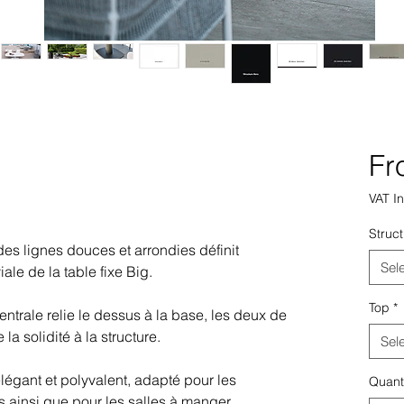
F
VAT I
Struc
es lignes douces et arrondies définit
Sel
ale de la table fixe Big.
Top
*
entrale relie le dessus à la base, les deux de
la solidité à la structure.
Sel
élégant et polyvalent, adapté pour les
Quant
ts ainsi que pour les salles à manger