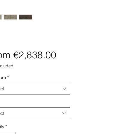
Sale
rom
€2,838.00
Price
ncluded
ture
*
ect
ect
ity
*