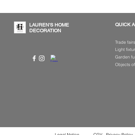
QUICK 
LAUREN'S HOME
DECORATION
Trade fair
Light fixtu
Garden fur
Objects of
Legal Notice
CGV
Privacy Policy