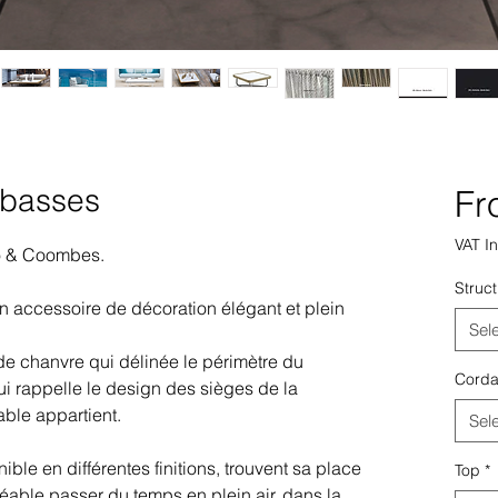
 basses
F
VAT I
to & Coombes.
Struc
n accessoire de décoration élégant et plein
Sel
de chanvre qui délinée le périmètre du
Cord
qui rappelle le design des sièges de la
table appartient.
Sel
ble en différentes finitions, trouvent sa place
Top
*
réable passer du temps en plein air, dans la