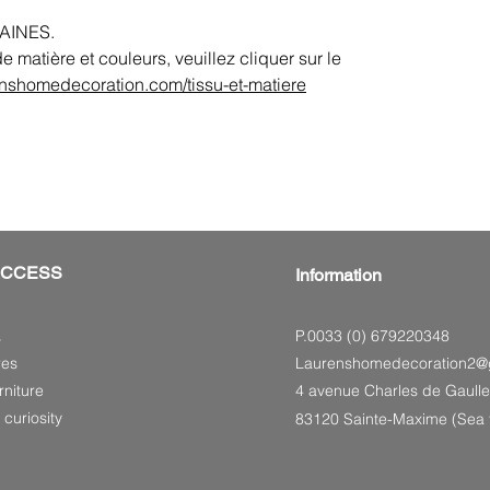
AINES.
e matière et couleurs, veuillez cliquer sur le
enshomedecoration.com/tissu-et-matiere
ACCESS
Information
P.0033 (0) 679220348
s
res
Laurenshomedecoration2@
niture
4 avenue Charles de Gaulle
 curiosity
83120 Sainte-Maxime (Sea f