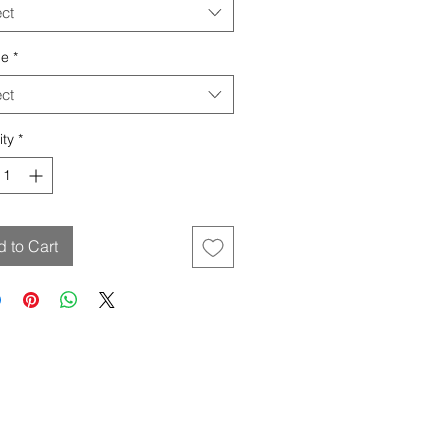
ect
le
*
ect
ity
*
 to Cart