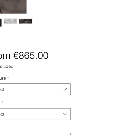
Sale
rom
€865.00
Price
ncluded
ture
*
ect
a
*
ect