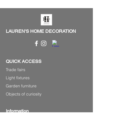
LAUREN'S HOME DECORATION
QUICK ACCESS
Trade fairs
Light fixtures
Garden furniture
Objects of curiosity
Information
P.0033
(0) 679220348