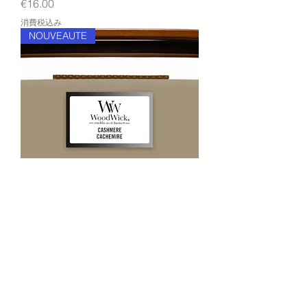
価格
€16.00
消費税込み
NOUVEAUTE
BOUGIE ELLIPCE CACHEMIRE WW
価格
€48.50
消費税込み
もっと見る