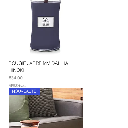
BOUGIE JARRE MM DAHLIA
HINOKI
価格
€34.00
消費税込み
NOUVEAUTE