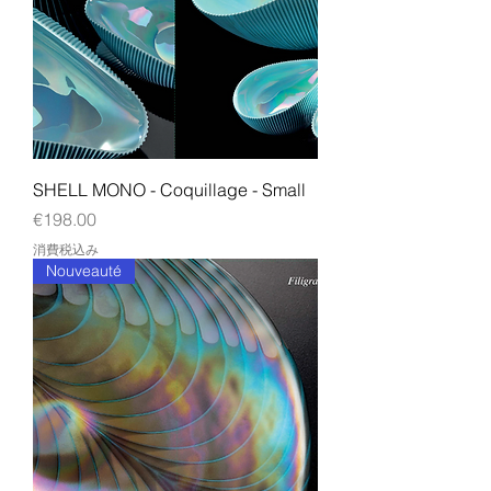
SHELL MONO - Coquillage - Small
価格
€198.00
消費税込み
Nouveauté