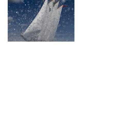
LES VOILES DE SAINT-TROPEZ/14
価格
€660.00
消費税込み
もっと見る