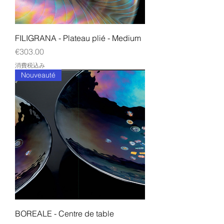
FILIGRANA - Plateau plié - Medium
価格
€303.00
消費税込み
Nouveauté
BOREALE - Centre de table