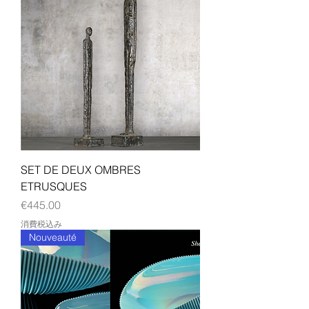
SET DE DEUX OMBRES
ETRUSQUES
価格
€445.00
消費税込み
Nouveauté