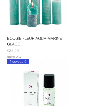
BOUGIE FLEUR AQUA-MARINE
GLACE
価格
€22.50
消費税込み
Nouveauté