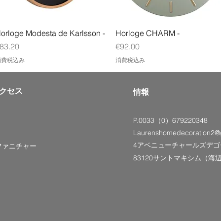
クイックビュー
クイックビュー
orloge Modesta de Karlsson -
Horloge CHARM -
価格
価格
83.20
€92.00
消費税込み
消費税込み
クセス
情報
P.0033（0）679220348
Laurenshomedecoration2@
4アベニューチャールズデゴ
ファニチャー
83120サントマキシム（海