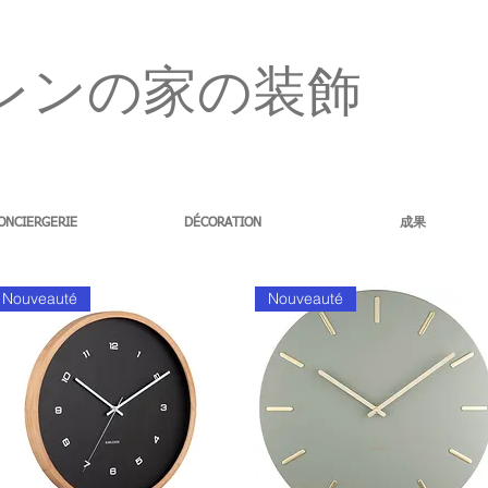
レンの家の装飾
ONCIERGERIE
DÉCORATION
成果
Nouveauté
Nouveauté