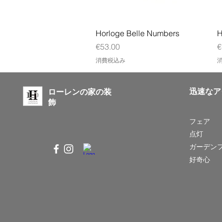
クイックビュー
Horloge Belle Numbers
H
価格
€53.00
€
消費税込み
迅速なア
ローレンの家の装
飾
フェア
点灯
ガーデン
好奇心