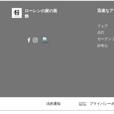
迅速なア
ローレンの家の装
飾
フェア
点灯
ガーデン
好奇心
法的通知
GTC
プライバシー