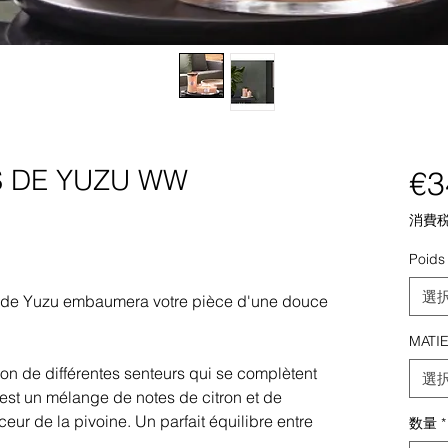
S DE YUZU WW
€3
消費
Poids
選
s de Yuzu embaumera votre pièce d'une douce
MATI
on de différentes senteurs qui se complètent
選
est un mélange de notes de citron et de
ur de la pivoine. Un parfait équilibre entre
数量
*