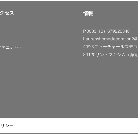
クセス
情報
P.0033（0）679220348
Laurenshomedecoration2@
4アベニューチャールズデゴ
ファニチャー
83120サントマキシム（海
ポリシー