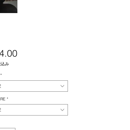
4.00
価
格
税込み
*
択
ERE
*
択