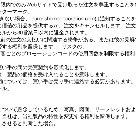
on.comは、制限内でのみWebサイトで受け取った注文を尊重するこ
ンターマーク。
場合、laurenshomedecoration.comは通知するこ
と価値の製品を提供するか、注文をキャンセルします。注文
ルから30営業日以内に返金されます。
on.comは、以前の注文の支払いに関連する紛争がある、または彼
否する権利を留保します。
リスクの。
on.comは、顧客ごとのプロモーションコードの使用回数を制限する
買い手の間の売買契約を形式化します。
は、製品の価格を受け入れることを意味します。
問については、買い手は売り手に連絡する必要があります。
ール。
について懸念しているため、写真、図面、リーフレットおよ
。当社は、当社製品の特性を変更する権利を留保します。
上させると判断した場合。