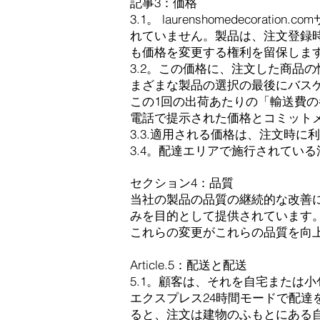
記事3：価格
3.1。 laurenshomedec
れていません。製品は、注文登録時に有効
も価格を変更する権利を留保しま
3.2。この価格に、注文した商品
まざまな製品の選択の最後にバス
この1回の出荷あたりの「輸送費
電話で提示された価格とコミット
3.3.適用される価格は、注文時
3.4。配達エリアで施行されてい
セクション4：品質
当社の製品の品質の継続的な改善
みを目的として提供されています
これらの変更がこれらの品質を向
Article.5：配送と配送
5.1。顧客は、それを自宅または
エクスプレス24時間モードで配達を選択
ると、注文は建物のふもとにある自宅