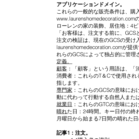
アプリケーションドメイン。
これらの一般的な販売条件は、購
www.laurenshomedecoration.com
ローレンの家の装飾、居住地：4ビ
「お客様は、注文する前に、GC
注文の検証は、現在のGCSの受け
laurenshomedecorati
れらのGCSによって独占的に管理
定義。
顧客
：「顧客」という用語は、「
消費者：これらのT＆Cで使用さ
指します。
専門家
：これらのGCSの意味に
動に代わって行動する自然人また
就業日
：これらのGTCの意味に
晴れ
た日：24時間。キー日付の
月曜日から始まる7日間の晴れた
記事1：注文。