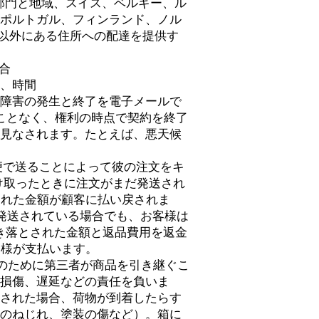
、海外の部門と地域、スイス、ベルギー、ル
ポルトガル、フィンランド、ノル
述の国以外にある住所への配達を提供す
場合
、時間
障害の発生と終了を電子メールで
ことなく、権利の時点で契約を終了
見なされます。たとえば、悪天候
郵便で送ることによって彼の注文をキ
け取ったときに注文がまだ発送され
された金額が顧客に払い戻されま
文が既に発送されている場合でも、お客様は
は、引き落とされた金額と返品費用を返金
客様が支払います。
送のために第三者が商品を引き継ぐこ
損傷、遅延などの責任を負いま
された場合、荷物が到着したらす
のねじれ、塗装の傷など）。箱に