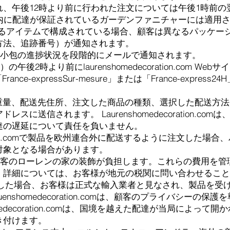
、午後12時より前に行われた注文については午後1時前の
以内に配達が保証されているガーデンファニチャーには適用
ばるアイテムで構成されている場合、顧客は異なるパッケー
方法、追跡番号）が通知されます。
様は小包の進捗状況を段階的にメールで通知されます。
2時より前にlaurenshomedecoration.com Webサイトで
」、「France-expressSur-mesure」または「France-ex
。
文の重量、配送先住所、注文した商品の種類、選択した配送方法
に送信されます。 Laurenshomedecoration.c
達の遅延について責任を負いません。
ecoration.comで製品を欧州連合外に配送するように注文し
対象となる場合があります。
、顧客のローレンの家の装飾が負担します。これらの費用を
。詳細については、お客様が地元の税関に問い合わせること
on.comで注文した場合、お客様は正式な輸入業者と見なされ、製
nshomedecoration.comは、顧客のプライバシーの
medecoration.comは、国境を越えた配達が当局によっ
き付けます。