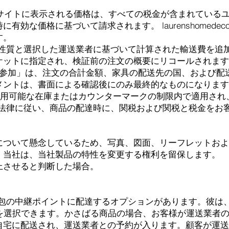
oration.comサイトに表示される価格は、すべての税金が含ま
な価格に基づいて請求されます。 laurenshomedecor
す。
の性質と選択した運送業者に基づいて計算された輸送費を追
ケットに指定され、検証前の注文の概要にリコールされます
の参加」は、注文の合計金額、家具の配送先の国、および配
メントは、書面による確認後にのみ最終的なものになります
に利用可能な在庫またはカウンターマークの制限内で適用さ
る法律に従い、商品の配達時に、関税および関税と税金をお
について懸念しているため、写真、図面、リーフレットおよ
。当社は、当社製品の特性を変更する権利を留保します。
上させると判断した場合。
小包の中継ポイントに配達するオプションがあります。彼は
できます。かさばる商品の場合、お客様が運送業者のFrance E
に配送され、運送業者との予約が入ります。顧客が運送業者Fra