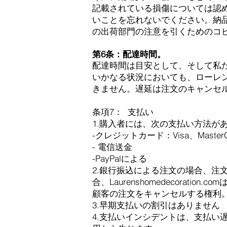
記載されている損傷については認
いことを忘れないでください。納
の出荷部門の注意を引くためのコ
第6条：配達時間。
配達時間は目安として、そして私
いかなる状況においても、ローレ
きません。遅延は注文のキャンセ
条項7：
支払い
1.購入者には、次の支払い方法が
-クレジットカード：Visa、MasterCar
- 電信送金
-PayPalによる
2.銀行振込による注文の場合、注
合、Laurenshomedecoration
顧客の注文をキャンセルする権利
3.早期支払いの割引はありません
4.支払いインシデントは、支払い