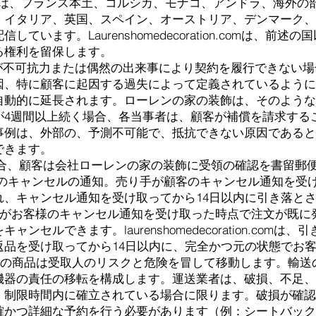
oration.comは、フランス本土、コルシカ、モナコ、アンドラ
、イタリア、英国、スペイン、オーストリア、デンマーク、
います。Laurenshomedecoration.comは、前
る権利を留保します。
ation.comが不可抗力または偶然の出来事により契約を履行できない
因、特に顧客に起因する過失によって定義されているように
自動的に延長されます。ローレンの家の装飾は、そのような
が4週間以上続く場合、各当事者は、顧客が補償を請求する
事例は、外部の、予測不可能で、抵抗できない原因であると
できます。
れの場合、顧客は会社ローレンの家の装飾に受領の確認を書留
のキャンセルの通知。売り手が顧客のキャンセル通知を受
れ、キャンセル通知を受け取ってから14日以内に引き落と
ration.comがお客様のキャンセル通知を受け取った時点で注
セルできます。laurenshomedecoration.com
返品を受け取ってから14日以内に、完全かつ元の状態でお
、すべての商品は受取人のリスクと危険を冒して移動します。輸
機器の責任の移転を構成します。運送業者は、破損、不足、
、制限時間内に確立されている場合に限ります。破損が確認
確かつ詳細な予約を行う必要があります（例：シートバック