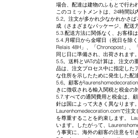
場合、配達は建物のふもとで行われ
このコミットメントは、24時間
5.2。注文が多かれ少なかれかさ
成（さまざまなパッケージ、配送
5.3.配送方法に関係なく、お客
5.4.月曜日から金曜日（祝日を除く）の午後
Relais 48H」、「Chronopost
同じ日に準備され、出荷されます
5.5。送料とVATの計算は、注
品は、注文プロセス中に指定したアドレス
な住所を示したために発生した配
5.6。顧客がlaurenshomed
きに徴収される輸入関税と税金の
5.7.すべての通関費用と税金は
針は国によって大きく異なります
Laurenhomedecorati
を尊重することを約束します。 Laue
います。したがって、Laurensho
う事実に、海外の顧客の注意を引