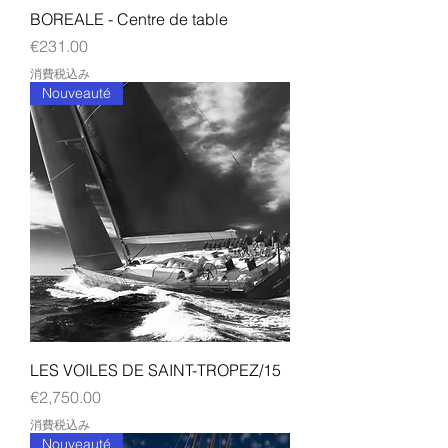
BOREALE - Centre de table
価格
€231.00
消費税込み
Nouveauté
LES VOILES DE SAINT-TROPEZ/15
価格
€2,750.00
消費税込み
Nouveauté