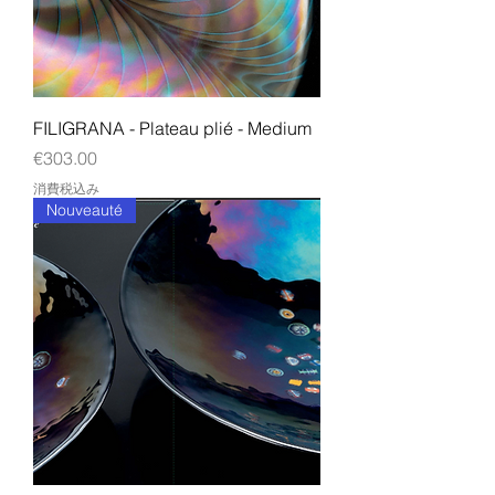
FILIGRANA - Plateau plié - Medium
価格
€303.00
消費税込み
Nouveauté