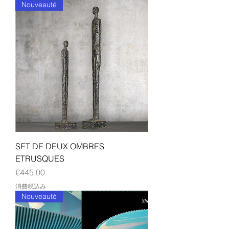
Nouveauté
SET DE DEUX OMBRES
ETRUSQUES
価格
€445.00
消費税込み
Nouveauté