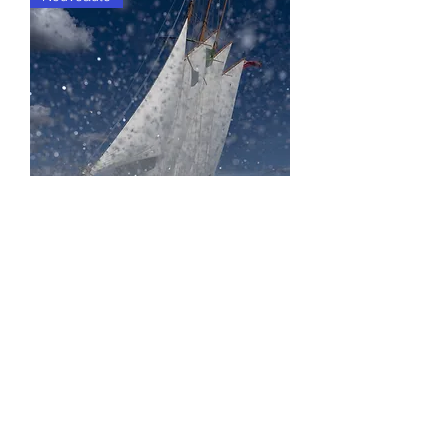
LES VOILES DE SAINT-TROPEZ/14
価格
€660.00
消費税込み
もっと見る