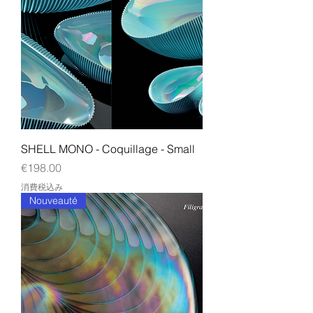
SHELL MONO - Coquillage - Small
価格
€198.00
消費税込み
Nouveauté