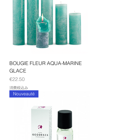
BOUGIE FLEUR AQUA-MARINE
GLACE
価格
€22.50
消費税込み
Nouveauté