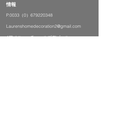
情報
P.0033（0）679220348
Laurenshomedecoration2@gmail.com
4アベニューチャールズデゴール、
83120サントマキシム（海辺）
SITEMAP
法的通知
GTC
プライバシーポリシー