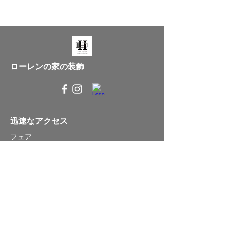
ローレンの家の装飾
迅速なアクセス
フェア
点灯
ガーデンファニチャー
好奇心
情報
P.0033（0）679220348