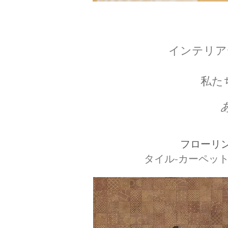
インテリア
私た
フローリ
タイル-カーペット