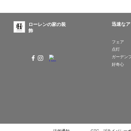
迅速なア
ローレンの家の装
飾
フェア
点灯
ガーデン
好奇心