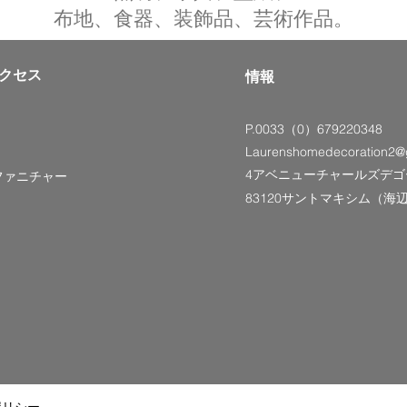
布地、食器、装飾品、芸術作品。
クセス
情報
P.0033（0）679220348
Laurenshomedecoration2@
4アベニューチャールズデゴ
ファニチャー
83120サントマキシム（海