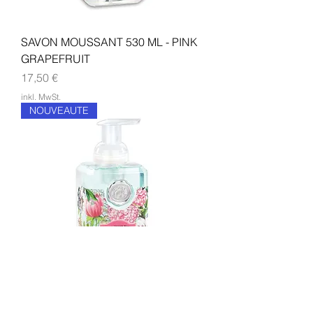
SAVON MOUSSANT 530 ML - PINK
GRAPEFRUIT
Preis
17,50 €
inkl. MwSt.
NOUVEAUTE
SAVON MOUSSANT 530 ML -