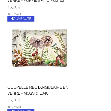
VERRE - POPPIES AND POSIES
Preis
16,00 €
inkl. MwSt.
NOUVEAUTE
COUPELLE RECTANGULAIRE EN
VERRE - MOSS & OAK
Preis
16,00 €
inkl. MwSt.