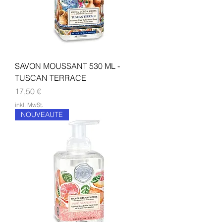
SAVON MOUSSANT 530 ML -
TUSCAN TERRACE
Preis
17,50 €
inkl. MwSt.
NOUVEAUTE