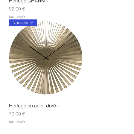
Horloge CHARM -
Preis
92,00 €
inkl. MwSt.
Nouveauté
Horloge en acier doré -
Preis
79,00 €
inkl. MwSt.