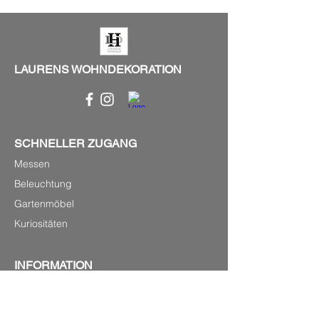
LAURENS WOHNDEKORATION
SCHNELLER ZUGANG
Messen
Beleuchtung
Gartenmöbel
Kuriositäten
INFORMATION
P.0033(0)679220348
Laurenshomedecoration2@gmail.com