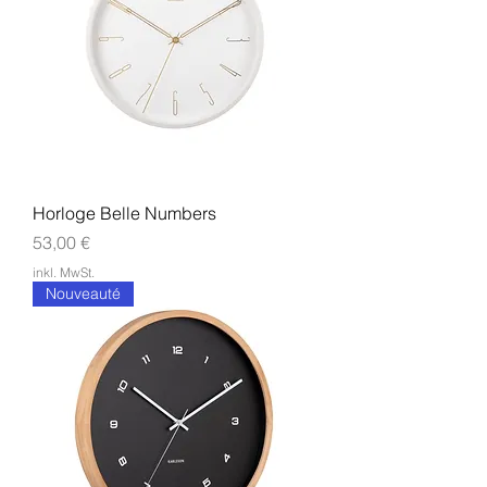
Horloge Belle Numbers
Preis
53,00 €
inkl. MwSt.
Nouveauté