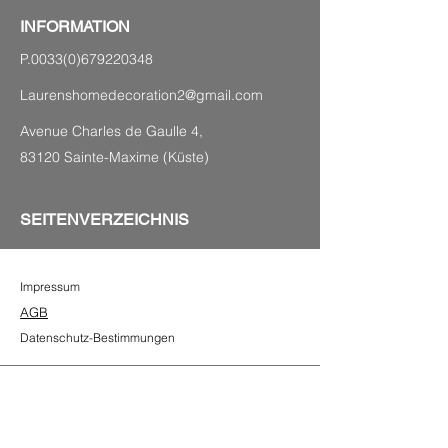
INFORMATION
P.0033(0)679220348
Laurenshomedecoration2@gmail.com
Avenue Charles de Gaulle 4,
83120 Sainte-Maxime (Küste)
SEITENVERZEICHNIS
Impressum
AGB
Datenschutz-Bestimmungen