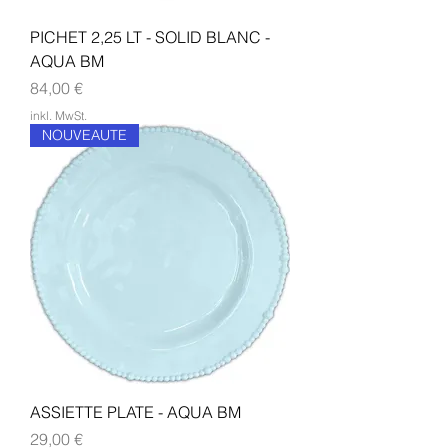
PICHET 2,25 LT - SOLID BLANC -
AQUA BM
Preis
84,00 €
inkl. MwSt.
NOUVEAUTE
ASSIETTE PLATE - AQUA BM
Preis
29,00 €