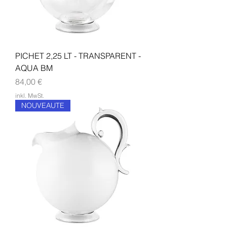
PICHET 2,25 LT - TRANSPARENT -
AQUA BM
Preis
84,00 €
inkl. MwSt.
NOUVEAUTE