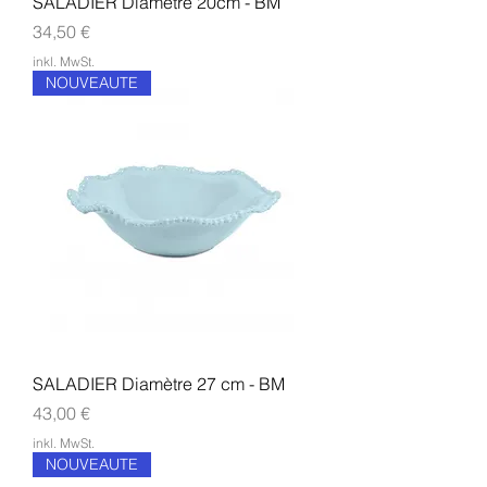
SALADIER Diamètre 20cm - BM
Preis
34,50 €
inkl. MwSt.
NOUVEAUTE
SALADIER Diamètre 27 cm - BM
Preis
43,00 €
inkl. MwSt.
NOUVEAUTE