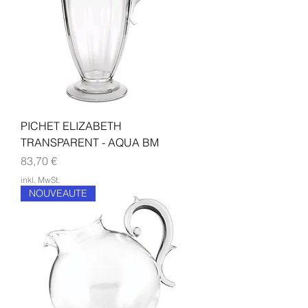
PICHET ELIZABETH
TRANSPARENT - AQUA BM
Preis
83,70 €
inkl. MwSt.
NOUVEAUTE