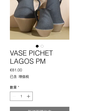
VASE PICHET
LAGOS PM
價
€81.00
格
已含 增值税
數量
*