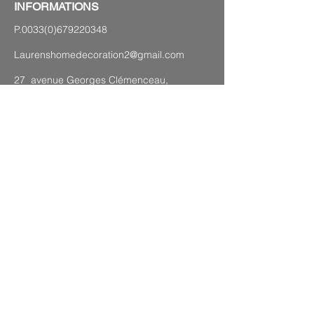
INFORMATIONS
P.0033(0)679220348
Laurenshomedecoration2@gmail.com
27 avenue Georges Clémenceau,
83120 Sainte-Maxime
PLAN DU SITE
Mentions légales
CGV
Politique de confidentialité