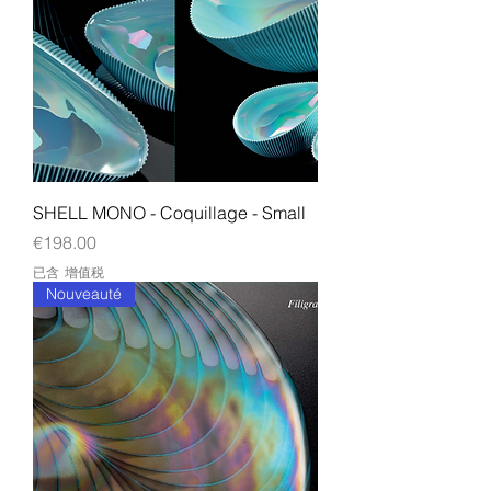
SHELL MONO - Coquillage - Small
價格
€198.00
已含 增值税
Nouveauté