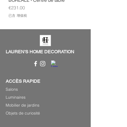
BOREALE - Centre de table
價格
€231.00
已含 增值税
LAUREN'S HOME DECORATION
ACCÈS RAPIDE
Salons
Luminaires
Mobilier de jardins
Objets de curiosité