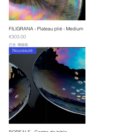
FILIGRANA - Plateau plié - Medium
價格
€303.00
已含 增值税
Nouveauté