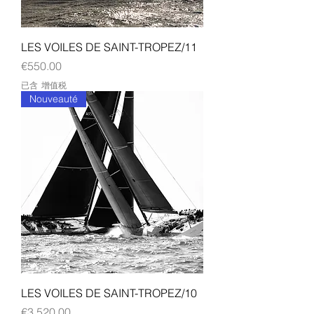
LES VOILES DE SAINT-TROPEZ/11
價格
€550.00
已含 增值税
Nouveauté
LES VOILES DE SAINT-TROPEZ/10
價格
€3,520.00