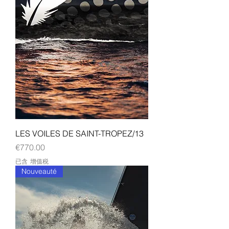
LES VOILES DE SAINT-TROPEZ/13
價格
€770.00
已含 增值税
Nouveauté