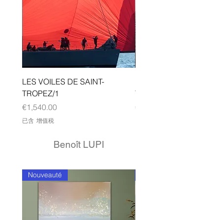
LES VOILES DE SAINT-
LES VOILES DE SAINT-
TROPEZ/1
TROPEZ/3
價格
價格
€1,540.00
€1,540.00
已含 增值税
已含 增值税
Benoît LUPI
Nouveauté
Nouveauté