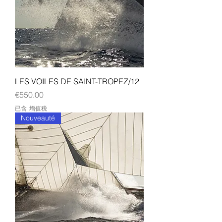
LES VOILES DE SAINT-TROPEZ/12
價格
€550.00
已含 增值税
Nouveauté