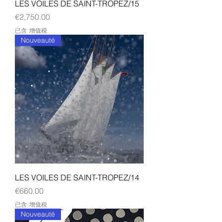
LES VOILES DE SAINT-TROPEZ/15
價格
€2,750.00
已含 增值税
Nouveauté
LES VOILES DE SAINT-TROPEZ/14
價格
€660.00
已含 增值税
Nouveauté