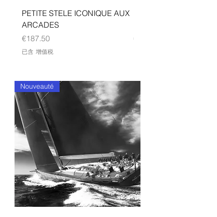
PETITE STELE ICONIQUE AUX
Petite stèle iconique au
ARCADES
idéogrammes
價格
價格
€187.50
€262.00
已含 增值税
已含 增值税
Nouveauté