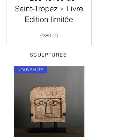
Saint-Tropez » Livre
Edition limitée
價
€380.00
格
SCULPTURES
NOUVEAUTE
Nouveauté