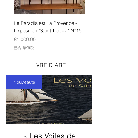
Le Paradis est La Provence -
Le Paradis est La Prove
Еxposition "Saint Tropez " N°15
Еxposition "Saint Tropez
價格
價格
€1,000.00
€1,000.00
已含 增值税
已含 增值税
LIVRE D'ART
Nouveauté
« Les Voiles de