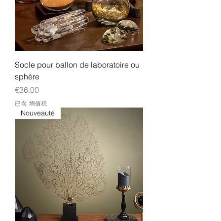
Socle pour ballon de laboratoire ou
sphère
價格
€36.00
已含 增值税
Nouveauté