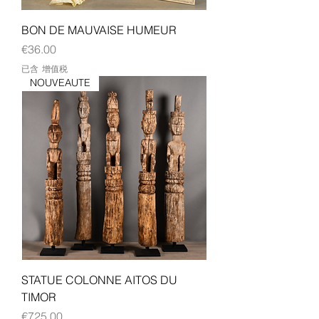
BON DE MAUVAISE HUMEUR
價格
€36.00
已含 增值税
NOUVEAUTE
STATUE COLONNE AITOS DU
TIMOR
價格
€725.00