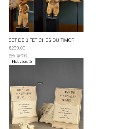
SET DE 3 FETICHES DU TIMOR
價格
€299.00
已含 增值税
Nouveauté