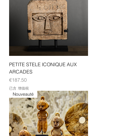
PETITE STELE ICONIQUE AUX
ARCADES
價格
€187.50
已含 增值税
Nouveauté