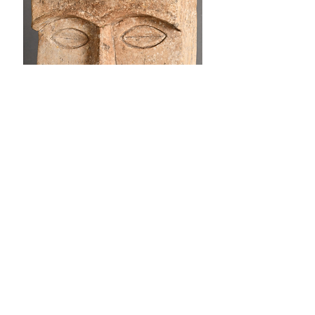
GRANDE STELE ICONIQUE AUX
SOURCILS
價格
€275.00
已含 增值税
NOUVEAUTE