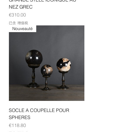
NEZ GREC
價格
€310.00
已含 增值税
Nouveauté
SOCLE A COUPELLE POUR
SPHERES
價格
€118.80