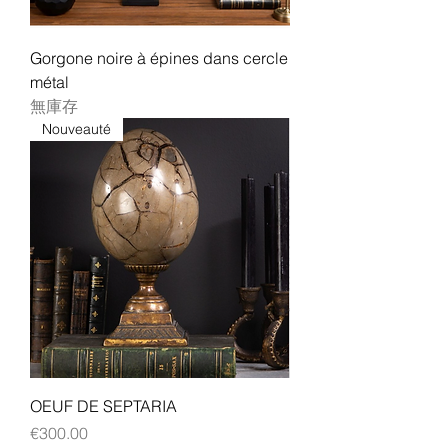
Gorgone noire à épines dans cercle
métal
無庫存
Nouveauté
OEUF DE SEPTARIA
價格
€300.00