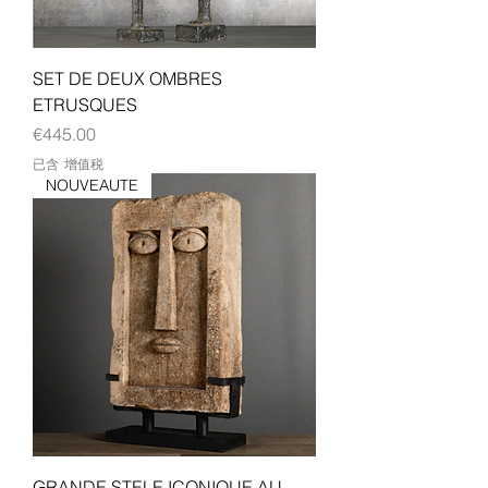
SET DE DEUX OMBRES
ETRUSQUES
價格
€445.00
已含 增值税
NOUVEAUTE
GRANDE STELE ICONIQUE AU