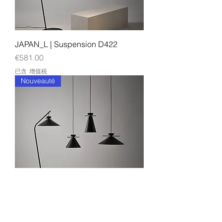
JAPAN_L | Suspension D422
價格
€581.00
已含 增值税
Nouveauté
JAPAN_M | Suspension D268