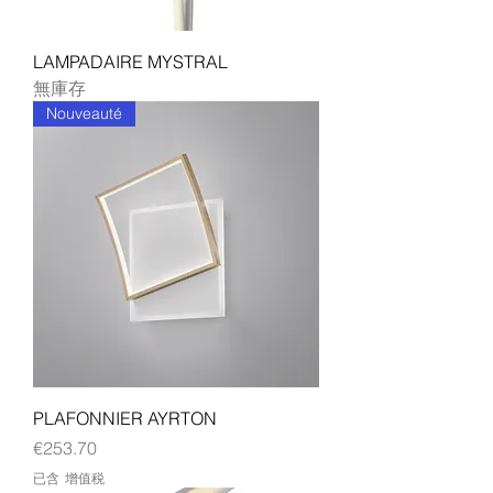
LAMPADAIRE MYSTRAL
無庫存
Nouveauté
PLAFONNIER AYRTON
價格
€253.70
已含 增值税