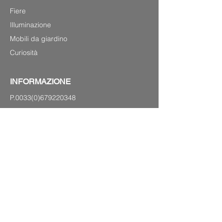
Fiere
Illuminazione
Mobili da giardino
Curiosità
INFORMAZIONE
P.0033(0)679220348
Laurenshomedecoration2@gmail.com
4 avenue Charles de Gaulle,
83120 Sainte-Maxime (lungomare)
MAPPA DEL SITO
Avviso legale