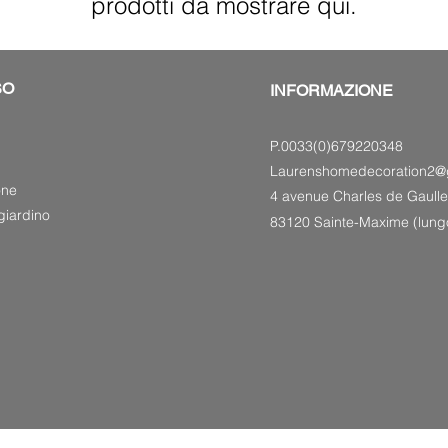
prodotti da mostrare qui.
SO
INFORMAZIONE
P.0033(0)679220348
Laurenshomedecoration2@
one
4 avenue Charles de Gaulle
giardino
83120 Sainte-Maxime (lun