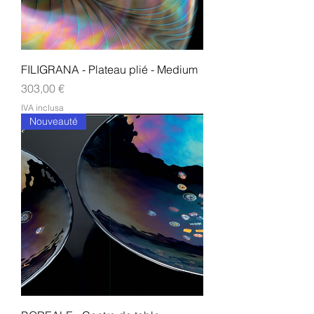
FILIGRANA - Plateau plié - Medium
Prezzo
303,00 €
IVA inclusa
Nouveauté