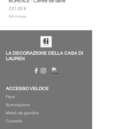
BOREALE - Centre de table
Prezzo
231,00 €
IVA inclusa
LA DECORAZIONE DELLA CASA DI
LAUREN
ACCESSO VELOCE
Fiere
Illuminazione
Mobili da giardino
Curiosità