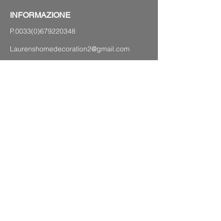
INFORMAZIONE
P.0033(0)679220348
Laurenshomedecoration2@gmail.com
4 avenue Charles de Gaulle,
83120 Sainte-Maxime (lungomare)
MAPPA DEL SITO
Avviso legale
CGC
politica sulla riservatezza