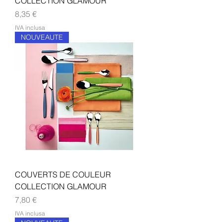
COLLECTION GLAMOUR
Prezzo
8,35 €
IVA inclusa
NOUVEAUTE
COUVERTS DE COULEUR
COLLECTION GLAMOUR
Prezzo
7,80 €
IVA inclusa