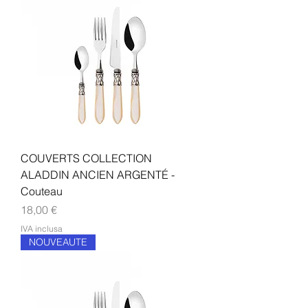
COUVERTS COLLECTION
ALADDIN ANCIEN ARGENTÉ -
Couteau
Prezzo
18,00 €
IVA inclusa
NOUVEAUTE