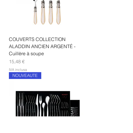
COUVERTS COLLECTION
ALADDIN ANCIEN ARGENTÉ -
Cuillère à soupe
Prezzo
15,48 €
IVA inclusa
NOUVEAUTE