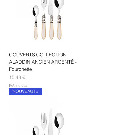
COUVERTS COLLECTION
ALADDIN ANCIEN ARGENTÉ -
Fourchette
Prezzo
15,48 €
IVA inclusa
NOUVEAUTE