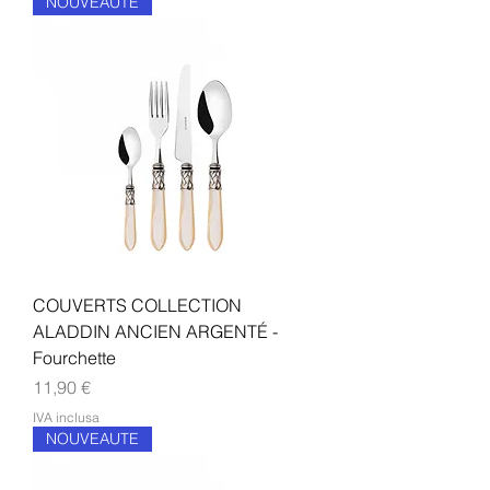
NOUVEAUTE
COUVERTS COLLECTION
ALADDIN ANCIEN ARGENTÉ -
Fourchette
Prezzo
11,90 €
IVA inclusa
NOUVEAUTE