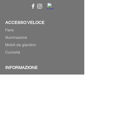
ACCESSO VELOCE
Fiere
Illuminazione
Mobili da giardino
Curiosità
INFORMAZIONE
P.0033(0)679220348
Laurenshomedecoration2@gmail.com
4 avenue Charles de Gaulle,
83120 Sainte-Maxime (lungomare)