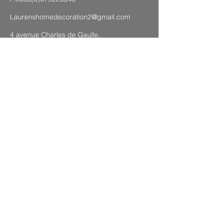
Laurenshomedecoration2@gmail.com
4 avenue Charles de Gaulle,
83120 Sainte-Maxime (lungomare)
MAPPA DEL SITO
Avviso legale
CGC
politica sulla riservatezza