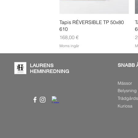
Snabbvisning
Tapis RÉVERSIBLE TP 50x80
T
610
6
Pris
P
168,00 €
2
Moms ingår
M
SNABB 
LAURENS
HEMINREDNING
Mässor
Belysning
Trädgård
Kuriosa