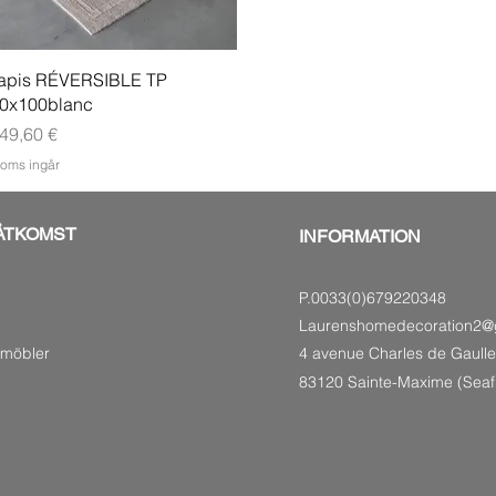
Snabbvisning
apis RÉVERSIBLE TP
0x100blanc
ris
49,60 €
oms ingår
ÅTKOMST
INFORMATION
P.0033(0)679220348
Laurenshomedecoration2@
smöbler
4 avenue Charles de Gaulle
83120 Sainte-Maxime (Seaf