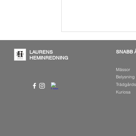
SNABB 
LAURENS
HEMINREDNING
Mässor
Belysning
Trädgård
Kuriosa