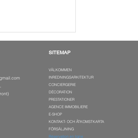
SITEMAP
VÄLKOMMEN
INREDNINGSARKITEKTUR
gmail.com
CONCIERGERIE
,
DÉCORATION
ront)
PRESTATIONER
AGENCE IMMOBILIERE
E-SHOP
KONTAKT- OCH ÅTKOMSTKARTA
FÖRSÄLJNING
Réservation en ligne