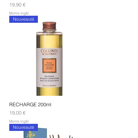
Pris
19,90 €
Moms ingår
Nouveauté
RECHARGE 200ml
Pris
19,00 €
Moms ingår
Nouveauté