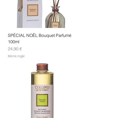
SPÉCIAL NOËL Bouquet Parfumé
100ml
Pris
24,90 €
Moms ingår