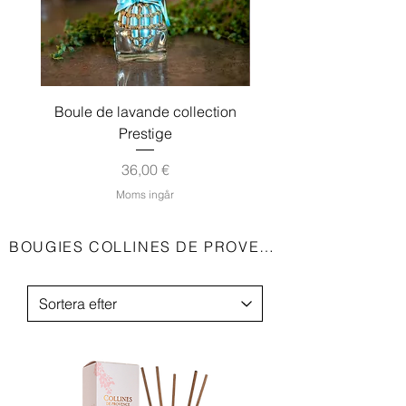
Boule de lavande collection
Boule de lavande coll
Prestige
Pris
36,00 €
Moms ingår
BOUGIES COLLINES DE PROVENCE