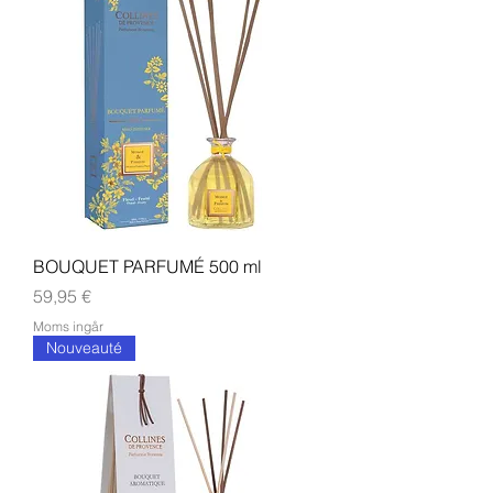
BOUQUET PARFUMÉ 500 ml
Pris
59,95 €
Moms ingår
Nouveauté