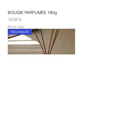
BOUGIE PARFUMÉE 180g
Pris
19,90 €
Moms ingår
Nouveauté
PARFUM D’INTERIEUR 100 ml
Pris
19,90 €