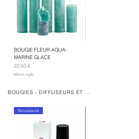
BOUGIE FLEUR AQUA-
BOUGIE ORIENTAL SP
MARINE GLACE
Pris
39,50 €
Pris
22,50 €
Moms ingår
Moms ingår
BOUGIES - DIFFUSEURS ET RECHARGES, VAP
Nouveauté