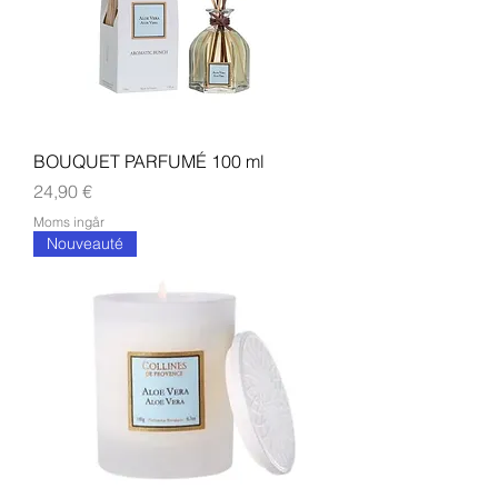
BOUQUET PARFUMÉ 100 ml
Pris
24,90 €
Moms ingår
Nouveauté