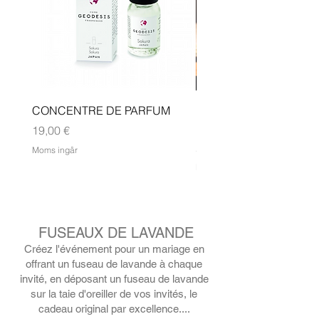
CONCENTRE DE PARFUM
Bougie Parfumée Class
180G
Pris
19,00 €
Pris
29,00 €
Moms ingår
Moms ingår
FUSEAUX DE LAVANDE
Créez l'événement pour un mariage en
offrant un fuseau de lavande à chaque
invité, en déposant un fuseau de lavande
sur la taie d'oreiller de vos invités, le
cadeau original par excellence....