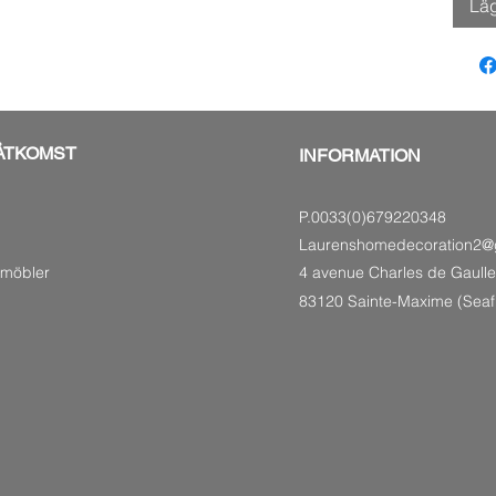
Lä
ÅTKOMST
INFORMATION
P.0033(0)679220348
Laurenshomedecoration2@
smöbler
4 avenue Charles de Gaulle
83120 Sainte-Maxime (Seaf