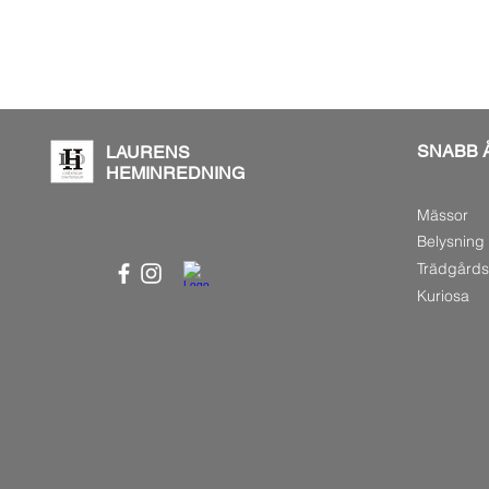
SNABB 
LAURENS
HEMINREDNING
Mässor
Belysning
Trädgård
Kuriosa